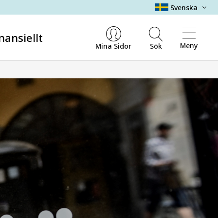
Svenska
nansiellt
Meny
Mina Sidor
Sök