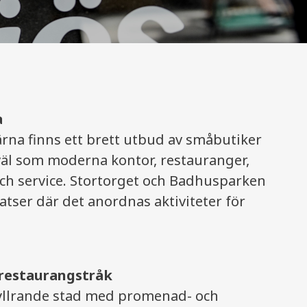
a
rna finns ett brett utbud av småbutiker
väl som moderna kontor, restauranger,
 och service. Stortorget och Badhusparken
atser där det anordnas aktiviteter för
restaurangstråk
yllrande stad med promenad- och