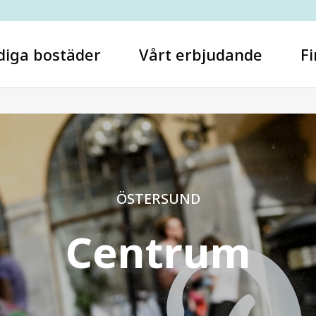
diga bostäder
Vårt erbjudande
Fi
Vad letar du efter?
ÖSTERSUND
Centrum