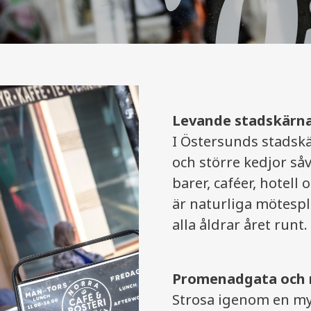
Levande stadskärn
I Östersunds stadskä
och större kedjor så
barer, caféer, hotell
är naturliga mötespl
alla åldrar året runt.
Promenadgata och 
Strosa igenom en m