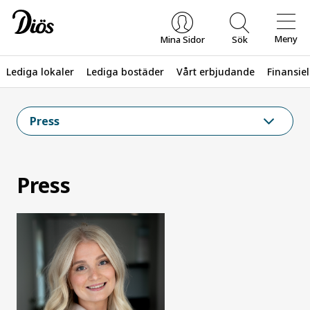
Meny
Mina Sidor
Sök
Lediga lokaler
Lediga bostäder
Vårt erbjudande
Finansiel
Vad letar du efter?
Press
Press