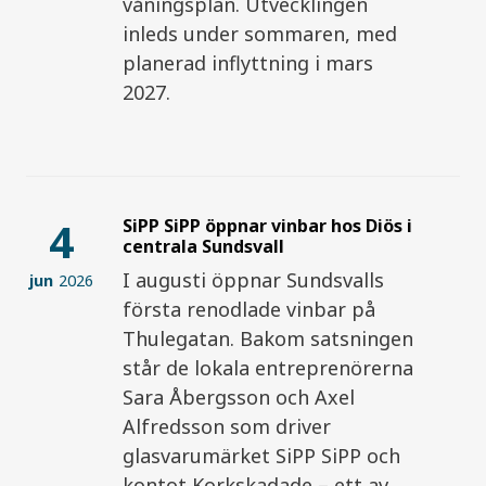
våningsplan. Utvecklingen
inleds under sommaren, med
planerad inflyttning i mars
2027.
4
SiPP SiPP öppnar vinbar hos Diös i
centrala Sundsvall
I augusti öppnar Sundsvalls
jun
2026
första renodlade vinbar på
Thulegatan. Bakom satsningen
står de lokala entreprenörerna
Sara Åbergsson och Axel
Alfredsson som driver
glasvarumärket SiPP SiPP och
kontot Korkskadade – ett av