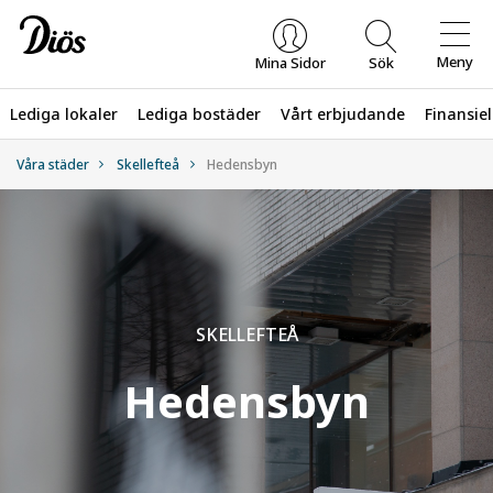
Meny
Mina Sidor
Sök
Lediga lokaler
Lediga bostäder
Vårt erbjudande
Finansiel
Våra städer
Skellefteå
Hedensbyn
Vad letar du efter?
SKELLEFTEÅ
Hedensbyn