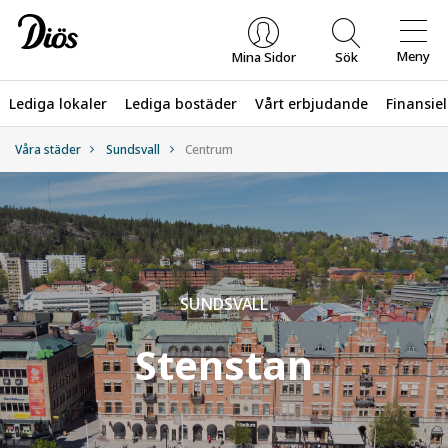
Meny
Mina Sidor
Sök
Lediga lokaler
Lediga bostäder
Vårt erbjudande
Finansiel
Våra städer
Sundsvall
Centrum
Vad letar du efter?
SUNDSVALL
Stenstan