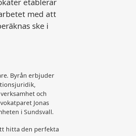
okater etablerar
arbetet med att
beräknas ske i
are. Byrån erbjuder
tionsjuridik,
n verksamhet och
vokatparet Jonas
heten i Sundsvall.
tt hitta den perfekta