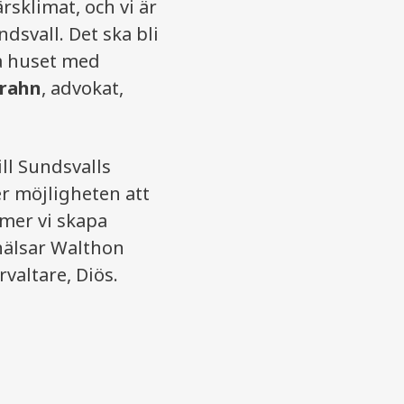
rsklimat, och vi är
dsvall. Det ska bli
ra huset med
rahn
, advokat,
ill Sundsvalls
r möjligheten att
mmer vi skapa
 hälsar Walthon
örvaltare, Diös.