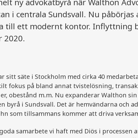
 helt ny advokatbyrå när Walthon Adv
an i centrala Sundsvall. Nu påbörjas 
a till ett modernt kontor. Inflyttning 
r 2020.
r sitt säte i Stockholm med cirka 40 medarbet
lt fokus på bland annat tvistelösning, transak
ner, obestånd m.m. Nu expanderar Walthon si
 byrå i Sundsvall. Det är hemvändarna och ad
hn som tillsammans kommer att driva verksam
t goda samarbete vi haft med Diös i processen a