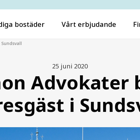
diga bostäder
Vårt erbjudande
Fi
i Sundsvall
25 juni 2020
Vad letar du efter?
on Advokater b
esgäst i Sunds