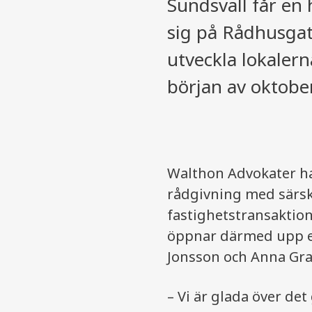
Sundsvall får en
sig på Rådhusgat
utveckla lokalern
början av oktobe
Walthon Advokater ha
rådgivning med särski
fastighetstransaktio
öppnar därmed upp en
Jonsson och Anna Gra
– Vi är glada över de