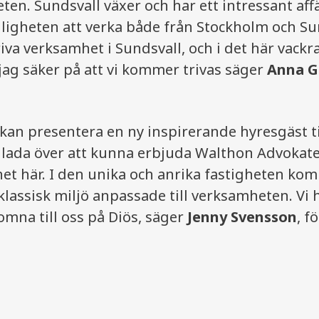
en. Sundsvall växer och har ett intressant affä
ligheten att verka både från Stockholm och Sun
driva verksamhet i Sundsvall, och i det här vack
jag säker på att vi kommer trivas säger
Anna G
vi kan presentera en ny inspirerande hyresgäst t
glada över att kunna erbjuda Walthon Advokate
et här. I den unika och anrika fastigheten ko
klassisk miljö anpassade till verksamheten. Vi
mna till oss på Diös, säger
Jenny Svensson
, f