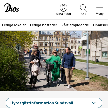
Meny
Mina Sidor
Sök
Lediga lokaler
Lediga bostäder
Vårt erbjudande
Finansiel
Vad letar du efter?
Hyresgästinformation Sundsvall