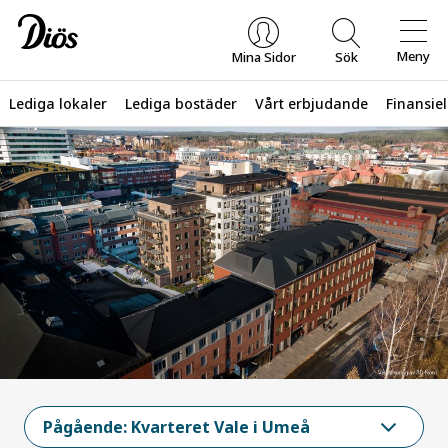
Meny
Mina Sidor
Sök
Lediga lokaler
Lediga bostäder
Vårt erbjudande
Finansiel
Vad letar du efter?
Pågående: Kvarteret Vale i Umeå