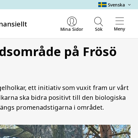
Svenska
nansiellt
Meny
Mina Sidor
Sök
adsområde på Frösö
elholkar, ett initiativ som vuxit fram ur vårt
lkarna ska bidra positivt till den biologiska
längs promenadstigarna i området.