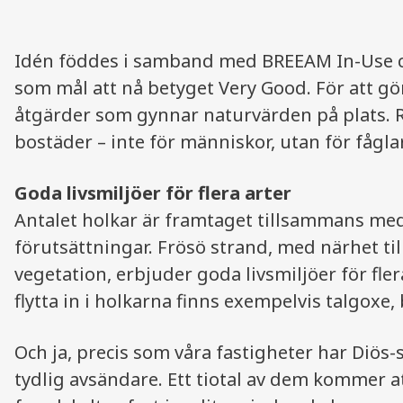
Idén föddes i samband med BREEAM In-Use cer
som mål att nå betyget Very Good. För att g
åtgärder som gynnar naturvärden på plats. R
bostäder – inte för människor, utan för fågla
Goda livsmiljöer för flera arter
Antalet holkar är framtaget tillsammans med
förutsättningar. Frösö strand, med närhet ti
vegetation, erbjuder goda livsmiljöer för fle
flytta in i holkarna finns exempelvis talgoxe,
Och ja, precis som våra fastigheter har Diös-
tydlig avsändare. Ett tiotal av dem kommer a