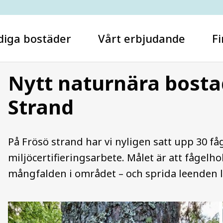
diga bostäder
Vårt erbjudande
Fi
Nytt naturnära bost
Strand
Vad letar du efter?
På Frösö strand har vi nyligen satt upp 30 fåg
miljöcertifieringsarbete. Målet är att fågelho
mångfalden i området – och sprida leenden 