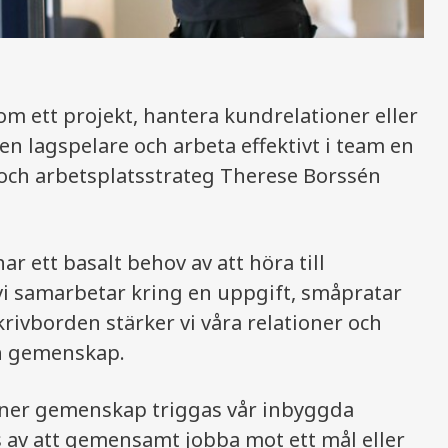
m ett projekt, hantera kundrelationer eller
en lagspelare och arbeta effektivt i team en
 och arbetsplatsstrateg Therese Borssén
ar ett basalt behov av att höra till
 vi samarbetar kring en uppgift, småpratar
krivborden stärker vi våra relationer och
ch gemenskap.
nner gemenskap triggas vår inbyggda
as av att gemensamt jobba mot ett mål eller