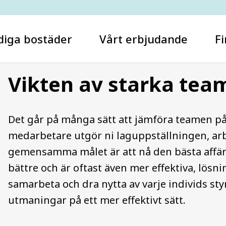
diga bostäder
Vårt erbjudande
Fi
Vikten av starka tea
Vad letar du efter?
Det går på många sätt att jämföra teamen på
medarbetare utgör ni laguppställningen, arb
gemensamma målet är att nå den bästa affäre
bättre och är oftast även mer effektiva, lös
samarbeta och dra nytta av varje individs s
utmaningar på ett mer effektivt sätt.