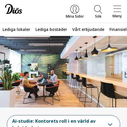
Meny
Mina Sidor
Sök
Lediga lokaler
Lediga bostäder
Vårt erbjudande
Finansiel
Vad letar du efter?
Ai-studie: Kontorets roll i en värld av