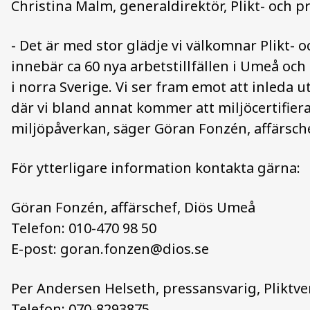
Christina Malm, generaldirektör,
Plikt- och 
- Det är med stor glädje vi välkomnar Plikt- 
innebär ca 60 nya arbetstillfällen i Umeå och
i norra Sverige. Vi ser fram emot att inleda 
där vi bland annat kommer att miljöcertifie
miljöpåverkan, säger Göran Fonzén, affärsch
För ytterligare information kontakta gärna:
Göran Fonzén, affärschef, Diös Umeå
Telefon: 010-470 98 50
E-post:
goran.fonzen@dios.se
Per Andersen Helseth, pressansvarig, Pliktve
Telefon: 070-8293875