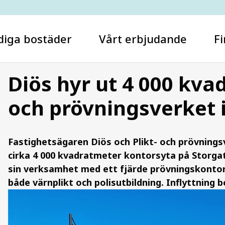
diga bostäder
Vårt erbjudande
Fi
Diös hyr ut 4 000 kvad
och prövningsverket
Vad letar du efter?
Fastighetsägaren Diös och Plikt- och prövnings
cirka 4 000 kvadratmeter kontorsyta på Storga
sin verksamhet med ett fjärde prövningskontor 
både värnplikt och polisutbildning. Inflyttning