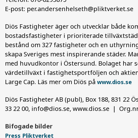
E-post:
per.andersenhelseth@pliktverket.se
Diös Fastigheter äger och utvecklar både ko
bostadsfastigheter i prioriterade tillväxtstä
bestånd om 327 fastigheter och en uthyrnings
skapa Sveriges mest inspirerande städer. Mar
med huvudkontor i Östersund. Bolaget har se
värdetillväxt i fastighetsportföljen och akt
Large Cap. Läs mer om Diös på
www.dios.se
Diös Fastigheter AB (publ), Box 188, 831 22 Ö
33 22 00,
info@dios.se
, www.dios.se | Org.nr
Bifogade bilder
Press Pliktverket