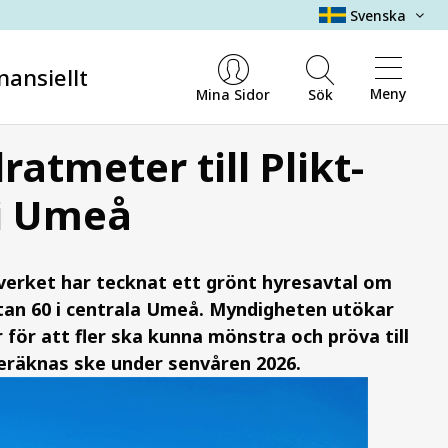
Svenska
nansiellt
Meny
Mina Sidor
Sök
ratmeter till Plikt-
 i Umeå
verket har tecknat ett grönt hyresavtal om
tan 60 i centrala Umeå. Myndigheten utökar
för att fler ska kunna mönstra och pröva till
 beräknas ske under senvåren 2026.