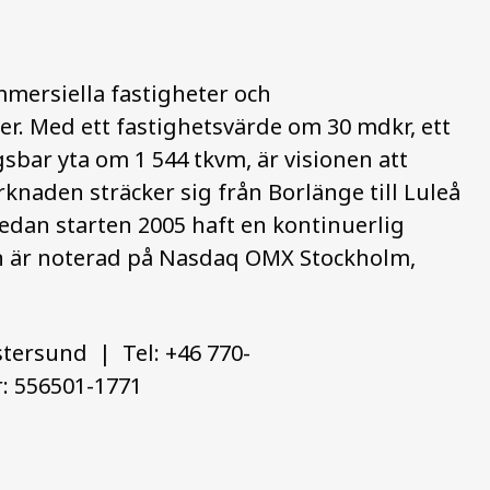
mmersiella fastigheter och
der. Med ett fastighetsvärde om 30 mdkr, ett
bar yta om 1 544 tkvm, är visionen att
knaden sträcker sig från Borlänge till Luleå
dan starten 2005 haft en kontinuerlig
ien är noterad på Nasdaq OMX Stockholm,
stersund | Tel: +46 770-
: 556501-1771