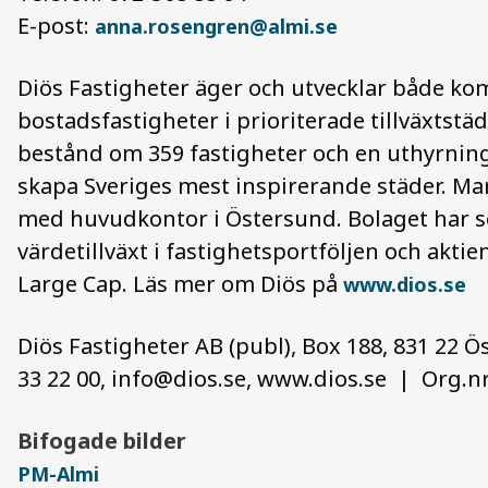
E-post:
anna.rosengren@almi.se
Diös Fastigheter äger och utvecklar både ko
bostadsfastigheter i prioriterade tillväxtstä
bestånd om 359 fastigheter och en uthyrnings
skapa Sveriges mest inspirerande städer. Mar
med huvudkontor i Östersund. Bolaget har se
värdetillväxt i fastighetsportföljen och akt
Large Cap. Läs mer om Diös på
www.dios.se
Diös Fastigheter AB (publ), Box 188, 831 22 Ö
33 22 00,
info@dios.se
, www.dios.se | Org.nr
Bifogade bilder
PM-Almi