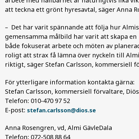
arbete med hållbarhet är naturligtvis lika vikt
att teckna ett grönt hyresavtal
, säger Anna R
–
Det har varit spännande att följa hur Almis
gemensamma målbild har varit att skapa en 
både fokuserat arbete och möten av planerad
roligt att strax få lämna över nyckeln till Alm
riktigt, säger Stefan Carlsson, kommersiell f
För ytterligare information kontakta gärna:
Stefan Carlsson, kommersiell förvaltare, Diö
Telefon: 010-470 97 52
E-post:
stefan.carlsson@dios.se
Anna Rosengren, vd, Almi GävleDala
Telefon: 072-508 88 64