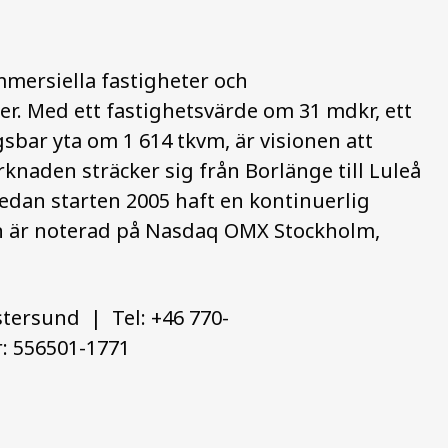
mmersiella fastigheter och
der. Med ett fastighetsvärde om 31 mdkr, ett
bar yta om 1 614 tkvm, är visionen att
knaden sträcker sig från Borlänge till Luleå
dan starten 2005 haft en kontinuerlig
ien är noterad på Nasdaq OMX Stockholm,
stersund | Tel: +46 770-
: 556501-1771