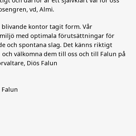
igt och därför är ett självklart val för oss
osengren, vd,
Almi.
 blivande kontor tagit form. Vår
miljö med optimala förutsättningar för
e och spontana slag. Det känns riktigt
i och välkomna dem till oss och till Falun på
örvaltare, Diös Falun
s Falun