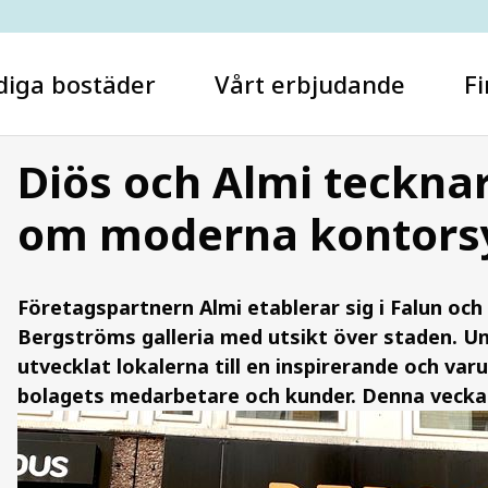
diga bostäder
Vårt erbjudande
Fi
Diös och Almi tecknar
om moderna kontorsyt
Vad letar du efter?
Företagspartnern Almi etablerar sig i Falun och 
Bergströms galleria med utsikt över staden. 
utvecklat lokalerna till en inspirerande och v
bolagets medarbetare och kunder. Denna vecka in