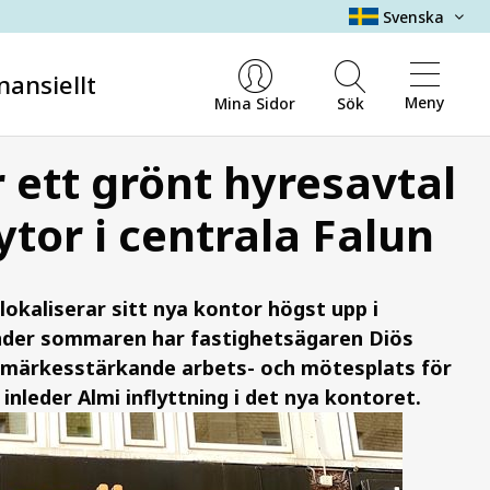
Svenska
nansiellt
Meny
Mina Sidor
Sök
 ett grönt hyresavtal
or i centrala Falun
lokaliserar sitt nya kontor högst upp i
Under sommaren har fastighetsägaren Diös
arumärkesstärkande arbets- och mötesplats för
leder Almi inflyttning i det nya kontoret.