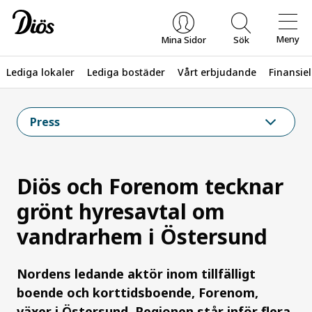
Meny
Mina Sidor
Sök
Lediga lokaler
Lediga bostäder
Vårt erbjudande
Finansiel
Vad letar du efter?
Press
Diös och Forenom tecknar
grönt hyresavtal om
vandrarhem i Östersund
Nordens ledande aktör inom tillfälligt
boende och korttidsboende, Forenom,
växer i Östersund. Regionen står inför flera