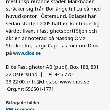
mest inspirerande städer. Marknaden
sträcker sig från Borlänge till Luleå med
huvudkontor i Östersund. Bolaget har
sedan starten 2005 haft en kontinuerlig
värdetillväxt i fastighetsportföljen och
aktien är noterad på Nasdaq OMX
Stockholm, Large Cap. Läs mer om Diös
på
www.dios.se
Diös Fastigheter AB (publ), Box 188, 831
22 Östersund | Tel: +46 770-
33 22 00,
info@dios.se
, www.dios.se |
Org.nr: 556501-1771
Bifogade bilder
PM Forenom