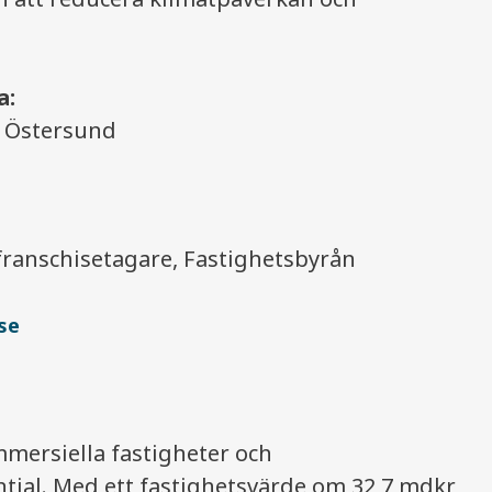
a:
ös Östersund
franschisetagare, Fastighetsbyrån
se
mmersiella fastigheter och
ntial. Med ett fastighetsvärde om 32,7 mdkr,