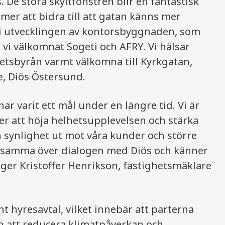
s. De stora skyltfönstren blir en fantastisk
er att bidra till att gatan känns mer
 i utvecklingen av kontorsbyggnaden, som
 vi välkomnat Sogeti och AFRY. Vi hälsar
hetsbyrån varmt välkomna till Kyrkgatan,
e, Diös Östersund.
 har varit ett mål under en längre tid. Vi är
 att höja helhetsupplevelsen och stärka
ch synlighet ut mot våra kunder och större
acksamma över dialogen med Diös och känner
säger Kristoffer Henrikson, fastighetsmäklare
t hyresavtal, vilket innebär att parterna
 att reducera klimatpåverkan och