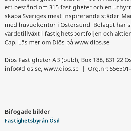
ett bestånd om 315 fastigheter och en uthyrn
skapa Sveriges mest inspirerande städer. Mar
med huvudkontor i Östersund. Bolaget har se
värdetillväxt i fastighetsportföljen och akt
Cap. Läs mer om Diös på www.dios.se
Diös Fastigheter AB (publ), Box 188, 831 22 Ö
info@dios.se, www.dios.se | Org.nr: 556501
Bifogade bilder
Fastighetsbyrån Ösd