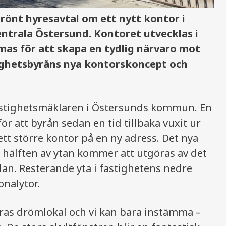
rönt hyresavtal om ett nytt kontor i
ntrala Östersund. Kontoret utvecklas i
mas för att skapa en tydlig närvaro mot
ighetsbyråns nya kontorskoncept och
stighetsmäklaren i Östersunds kommun. En
ör att byrån sedan en tid tillbaka vuxit ur
 ett större kontor på en ny adress. Det nya
t hälften av ytan kommer att utgöras av det
an. Resterande yta i fastighetens nedre
nalytor.
eras drömlokal och vi kan bara instämma –