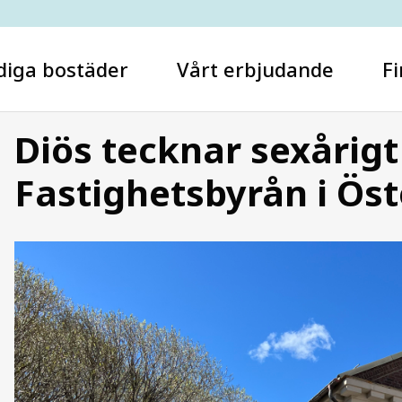
diga bostäder
Vårt erbjudande
Fi
Diös tecknar sexårig
Fastighetsbyrån i Ös
Vad letar du efter?