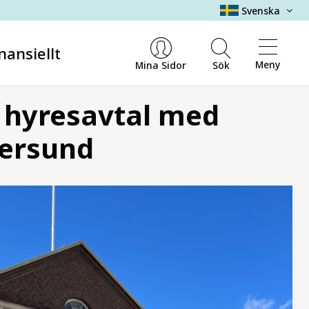
Svenska
nansiellt
Meny
Mina Sidor
Sök
t hyresavtal med
tersund