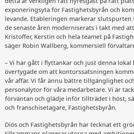
detta är verkligen rätt hyresgäst på rätt plat
exponeringsyta för Fastighetsbyrån och komm
levande. Etableringen markerar slutspurten
de senaste åren moderniserats i takt med att
Kristoffer, Kerstin och hela teamet på Fastig
säger Robin Wallberg, kommersiell förvaltar
– Vi har gått i flyttankar och just denna lokal
övertygade om att kontorssatsningen kommer
vår affär. Vi får ännu bättre tillgänglighet o
personalytor för våra medarbetare. Vi är t
förväntan och glädje inför tillträdet i höst, 
och franschisetagare, Fastighetsbyrån.
Diös och Fastighetsbyrån har tecknat ett grön
tillsammans planerar ytorna med ambitionen