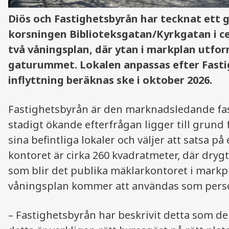
Diös och Fastighetsbyrån har tecknat ett g
korsningen Biblioteksgatan/Kyrkgatan i ce
två våningsplan, där ytan i markplan utfor
gaturummet. Lokalen anpassas efter Fast
inflyttning beräknas ske i oktober 2026.
Fastighetsbyrån är den marknadsledande fa
stadigt ökande efterfrågan ligger till grund f
sina befintliga lokaler och väljer att satsa på
kontoret är cirka 260 kvadratmeter, där dryg
som blir det publika mäklarkontoret i markpl
våningsplan kommer att användas som perso
– Fastighetsbyrån har beskrivit detta som d