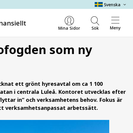
Svenska
nansiellt
Meny
Mina Sidor
Sök
ofogden som ny
knat ett grönt hyresavtal om ca 1 100
an i centrala Luleå. Kontoret utvecklas efter
yttar in” och verksamhetens behov. Fokus är
 ett verksamhetsanpassat arbetssätt.