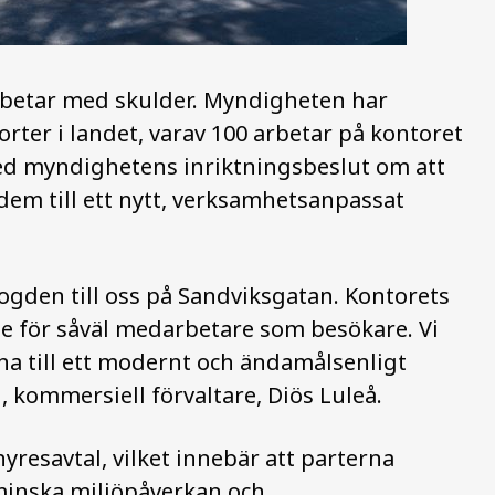
rbetar med skulder. Myndigheten har
ter i landet, varav 100 arbetar på kontoret
e med myndighetens inriktningsbeslut om att
 dem till ett nytt, verksamhetsanpassat
ogden till oss på Sandviksgatan. Kontorets
de för såväl medarbetare som besökare. Vi
na till ett modernt och ändamålsenligt
, kommersiell förvaltare, Diös Luleå.
yresavtal, vilket innebär att parterna
minska miljöpåverkan och