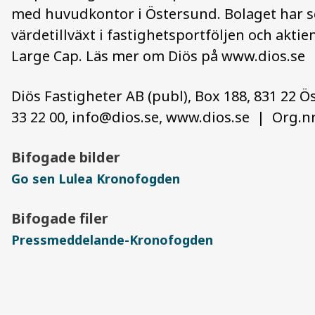
med huvudkontor i Östersund. Bolaget har se
värdetillväxt i fastighetsportföljen och akt
Large Cap. Läs mer om Diös på www.dios.se
Diös Fastigheter AB (publ), Box 188, 831 22 Ö
33 22 00,
info@dios.se
, www.dios.se | Org.nr
Bifogade bilder
Go sen Lulea Kronofogden
Bifogade filer
Pressmeddelande-Kronofogden