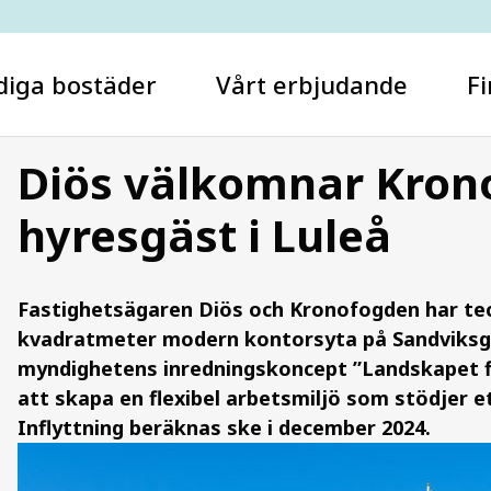
diga bostäder
Vårt erbjudande
Fi
Diös välkomnar Kron
hyresgäst i Luleå
Vad letar du efter?
Fastighetsägaren Diös och Kronofogden har tec
kvadratmeter modern kontorsyta på Sandviksgat
myndighetens inredningskoncept ”Landskapet fl
att skapa en flexibel arbetsmiljö som stödjer
Inflyttning beräknas ske i december 2024.