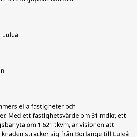
s Luleå
en
mmersiella fastigheter och
der. Med ett fastighetsvärde om 31 mdkr, ett
bar yta om 1 621 tkvm, är visionen att
knaden sträcker sig från Borlänge till Luleå