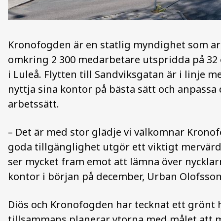
Kronofogden är en statlig myndighet som a
omkring 2 300 medarbetare utspridda på 32 or
i Luleå. Flytten till Sandviksgatan är i linj
nyttja sina kontor på bästa sätt och anpassa
arbetssätt.
– Det är med stor glädje vi välkomnar Kronof
goda tillgänglighet utgör ett viktigt mervär
ser mycket fram emot att lämna över nycklar
kontor i början på december, Urban Olofsson
Diös och Kronofogden har tecknat ett grönt h
tillsammans planerar ytorna med målet att 