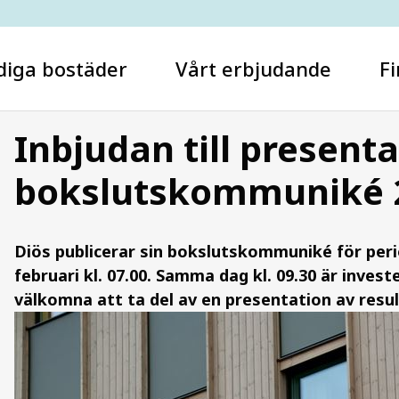
diga bostäder
Vårt erbjudande
Fi
Inbjudan till presenta
bokslutskommuniké 
Vad letar du efter?
Diös publicerar sin bokslutskommuniké för per
februari kl. 07.00. Samma dag kl. 09.30 är inves
välkomna att ta del av en presentation av resu