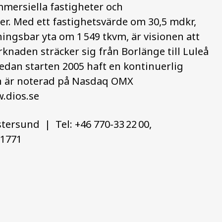
mmersiella fastigheter och
der. Med ett fastighetsvärde om 30,5 mdkr,
ingsbar yta om 1 549 tkvm, är visionen att
knaden sträcker sig från Borlänge till Luleå
dan starten 2005 haft en kontinuerlig
ien är noterad på Nasdaq OMX
w.dios.se
stersund | Tel: +46 770-33 22 00,
-1771