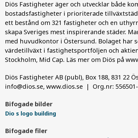
Diös Fastigheter äger och utvecklar både ko
bostadsfastigheter i prioriterade tillväxtstä
ett bestånd om 321 fastigheter och en uthyrn
skapa Sveriges mest inspirerande städer. Mar
med huvudkontor i Östersund. Bolaget har se
värdetillväxt i fastighetsportföljen och akt
Stockholm, Mid Cap. Läs mer om Diös på ww
Diös Fastigheter AB (publ), Box 188, 831 22 Ö
info@dios.se, www.dios.se | Org.nr: 556501
Bifogade bilder
Dio s logo building
Bifogade filer