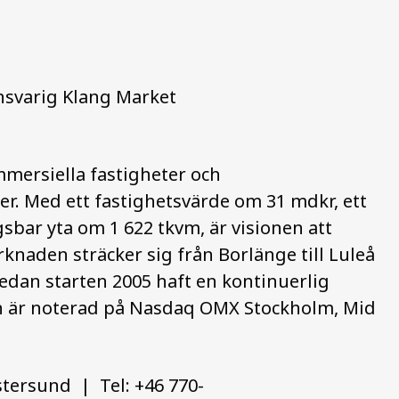
svarig Klang Market
mmersiella fastigheter och
der. Med ett fastighetsvärde om 31 mdkr, ett
bar yta om 1 622 tkvm, är visionen att
knaden sträcker sig från Borlänge till Luleå
dan starten 2005 haft en kontinuerlig
ien är noterad på Nasdaq OMX Stockholm, Mid
stersund | Tel: +46 770-