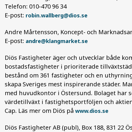
Telefon: 010-470 96 34
E-post:
robin.wallberg@dios.se
Andre Mårtensson, Koncept- och Marknadsan
E-post:
andre@klangmarket.se
Diös Fastigheter äger och utvecklar både ko
bostadsfastigheter i prioriterade tillväxtstä
bestånd om 361 fastigheter och en uthyrnings
skapa Sveriges mest inspirerande städer. Mar
med huvudkontor i Östersund. Bolaget har se
värdetillväxt i fastighetsportföljen och akt
Cap. Läs mer om Diös på
www.dios.se
Diös Fastigheter AB (publ), Box 188, 831 22 Ö