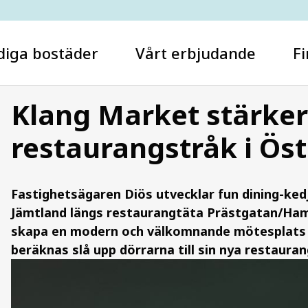
diga bostäder
Vårt erbjudande
Fi
Klang Market stärker
restaurangstråk i Ös
Vad letar du efter?
Fastighetsägaren Diös utvecklar fun dining-ked
Jämtland längs restaurangtäta Prästgatan/Hamn
skapa en modern och välkomnande mötesplats 
beräknas slå upp dörrarna till sin nya restaurang