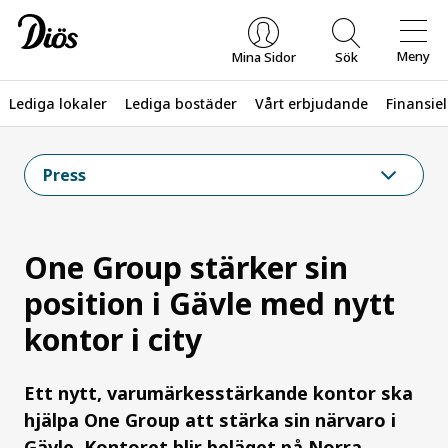
Meny
Mina Sidor
Sök
Lediga lokaler
Lediga bostäder
Vårt erbjudande
Finansiel
Vad letar du efter?
Press
One Group stärker sin
position i Gävle med nytt
kontor i city
Ett nytt, varumärkesstärkande kontor ska
hjälpa One Group att stärka sin närvaro i
Gävle. Kontoret blir beläget på Norra